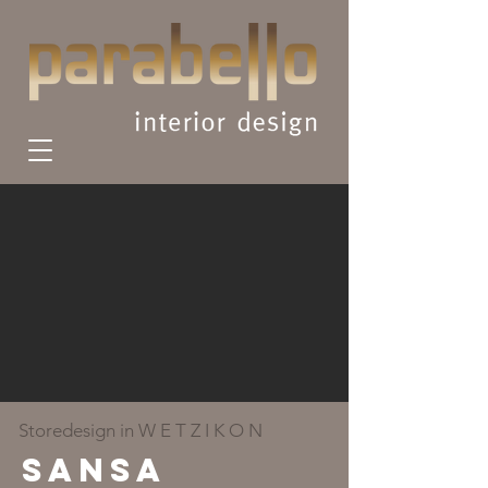
Storedesign in W E T Z I K O N
SANSA